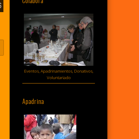
Colabora
6
Eventos, Apadrinamientos, Donativos,
Voluntariado
Apadrina