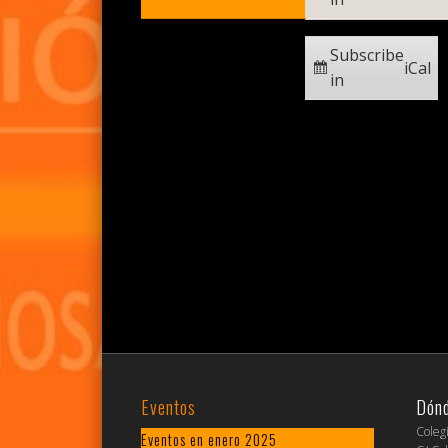
Subscribe
iCal
in
Eventos
Dón
Coleg
Eventos en enero 2025