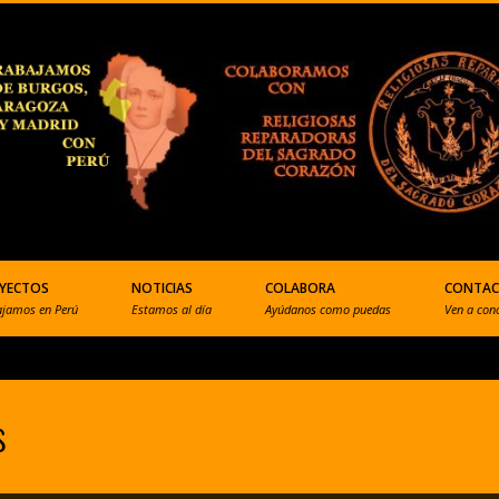
YECTOS
NOTICIAS
COLABORA
CONTA
ajamos en Perú
Estamos al día
Ayúdanos como puedas
Ven a con
s