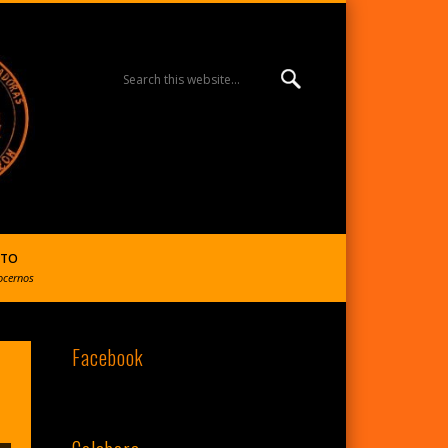
MISIÓN ESPERANZA
BURGOS | R. Reparadoras
CTO
ocernos
Facebook
del S. Corazón