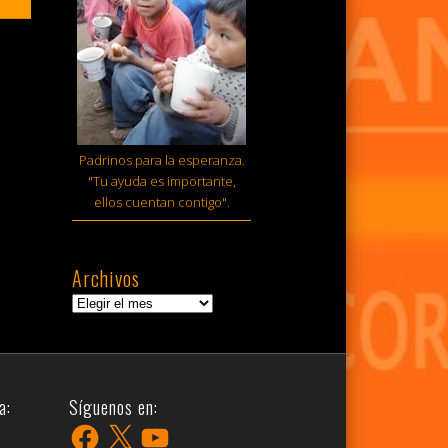
Padrinos para la esperanza.
"Tu ayuda es importante,
ellos cuentan contigo".
Archivos
Archivos
a:
Síguenos en:
Facebook
X
YouTube