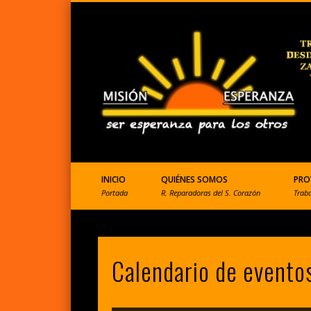
ONGD que ayuda a Perú
INICIO
QUIÉNES SOMOS
PRO
Portada
R. Reparadoras del S. Corazón
Trab
Calendario de evento