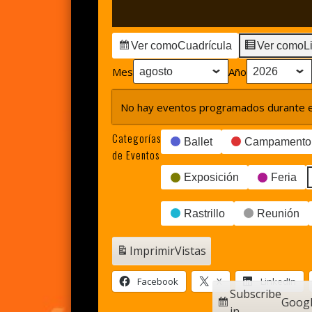
Ver como
Cuadrícula
Ver como
L
Mes
Año
No hay eventos programados durante e
Categorías
Ballet
Campamento
de Eventos
Exposición
Feria
Rastrillo
Reunión
Imprimir
Vistas
Facebook
X
LinkedIn
Subscribe
Goog
in