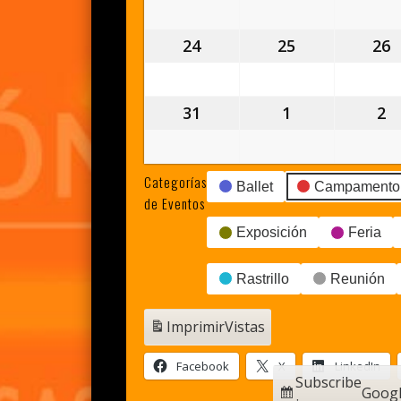
agosto,
agosto,
a
2026
2026
2
24
24
25
25
26
2
agosto,
agosto,
a
2026
2026
2
31
31
1
1
2
2
agosto,
septiembre,
s
2026
2026
2
Categorías
Ballet
Campamento
de Eventos
Exposición
Feria
Rastrillo
Reunión
Imprimir
Vistas
Facebook
X
LinkedIn
Subscribe
Goog