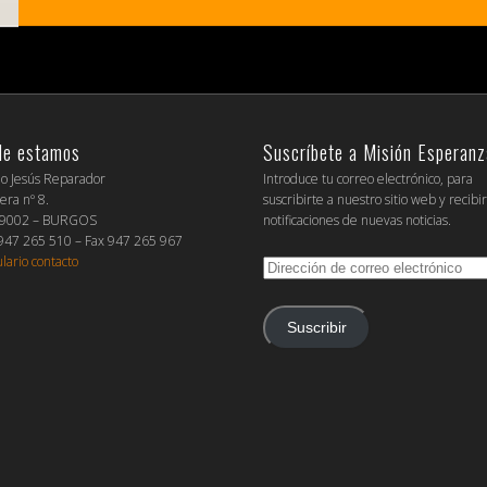
de estamos
Suscríbete a Misión Esperanz
io Jesús Reparador
Introduce tu correo electrónico, para
era nº 8.
suscribirte a nuestro sitio web y recibi
09002 – BURGOS
notificaciones de nuevas noticias.
 947 265 510 – Fax 947 265 967
lario contacto
Dirección
de
correo
electrónico
Suscribir