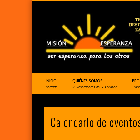
ONGD que ayuda a Perú
INICIO
QUIÉNES SOMOS
PRO
Portada
R. Reparadoras del S. Corazón
Trab
Calendario de evento