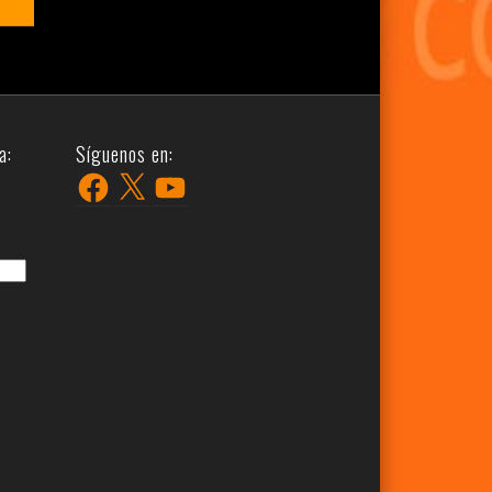
a:
Síguenos en:
Facebook
X
YouTube
r