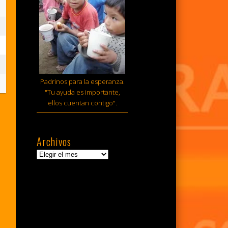
sto,
6
sto,
6
tiembre,
Padrinos para la esperanza.
6
"Tu ayuda es importante,
ellos cuentan contigo".
Archivos
Archivos