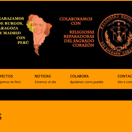
YECTOS
NOTICIAS
COLABORA
CONTA
ajamos en Perú
Estamos al día
Ayúdanos como puedas
Ven a con
s