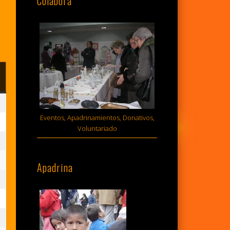
Colabora
MINGO
sto,
Eventos, Apadrinamientos, Donativos,
Voluntariado
6
sto,
Apadrina
6
sto,
6