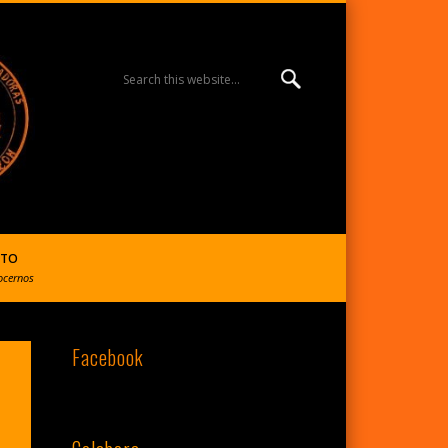
MISIÓN ESPERANZA
BURGOS | R. Reparadoras
CTO
ocernos
Facebook
del S. Corazón