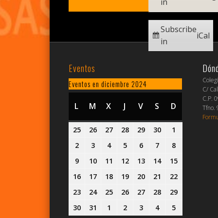
in
Subscribe
iCal
in
Eventos
Dón
Coleg
Eventos en diciembre 2024
C/ Cal
C.P. 
L
LUNES
M
MARTES
X
MIÉRCOLES
J
JUEVES
V
VIERNES
S
SÁBADO
D
DOMINGO
Tfno.
Formu
25
25
26
26
27
27
28
28
29
29
30
30
1
1
noviembre,
noviembre,
noviembre,
noviembre,
noviembre,
noviembre,
diciembre,
2
2
3
3
4
4
5
5
6
6
7
7
8
8
2024
2024
2024
2024
2024
2024
2024
diciembre,
diciembre,
diciembre,
diciembre,
diciembre,
diciembre,
diciembre,
9
9
10
10
11
11
12
12
13
13
14
14
15
15
2024
2024
2024
2024
2024
2024
2024
diciembre,
diciembre,
diciembre,
diciembre,
diciembre,
diciembre,
diciembre,
16
16
17
17
18
18
19
19
20
20
21
21
22
22
2024
2024
2024
2024
2024
2024
2024
diciembre,
diciembre,
diciembre,
diciembre,
diciembre,
diciembre,
diciembre,
23
23
24
24
25
25
26
26
27
27
28
28
29
29
2024
2024
2024
2024
2024
2024
2024
diciembre,
diciembre,
diciembre,
diciembre,
diciembre,
diciembre,
diciembre,
30
30
31
31
1
1
2
2
3
3
4
4
5
5
2024
2024
2024
2024
2024
2024
2024