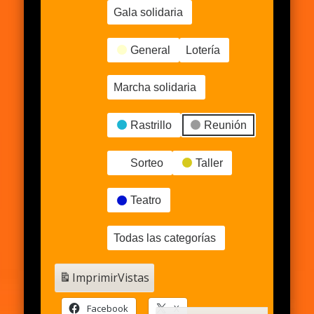
Gala solidaria
General
Lotería
Marcha solidaria
Rastrillo
Reunión
Sorteo
Taller
Teatro
Todas las categorías
Imprimir
Vistas
Facebook
X