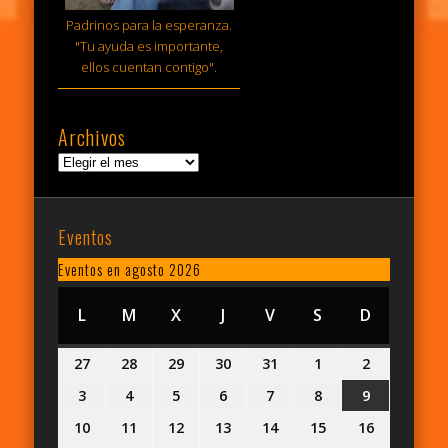
Padrinos para la esperanza.
"Tu ayuda es importante,
ellos cuentan contigo".
Archivos
Archivos
Eventos
Eventos en agosto 2026
L
LUNES
M
MARTES
X
MIÉRCOLES
J
JUEVES
V
VIERNES
S
SÁBADO
D
DOMING
27
27
28
28
29
29
30
30
31
31
1
1
2
2
julio,
julio,
julio,
julio,
julio,
agosto,
agosto,
3
3
4
4
5
5
6
6
7
7
8
8
9
9
2026
2026
2026
2026
2026
2026
2026
agosto,
agosto,
agosto,
agosto,
agosto,
agosto,
agosto,
10
10
11
11
12
12
13
13
14
14
15
15
16
16
2026
2026
2026
2026
2026
2026
2026