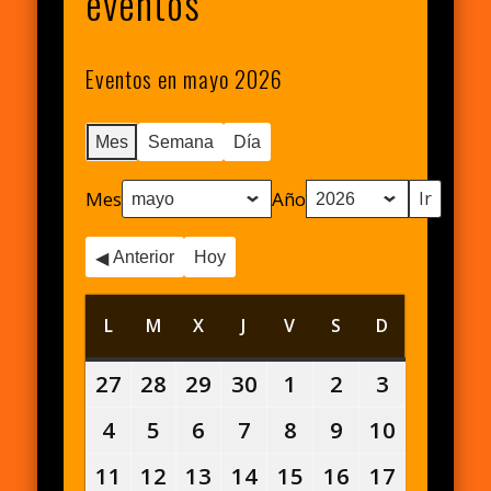
eventos
Eventos en mayo 2026
Mes
Semana
Día
Mes
Año
Anterior
Hoy
L
LUNES
M
MARTES
X
MIÉRCOLES
J
JUEVES
V
VIERNES
S
SÁBADO
D
DOMINGO
27
27
28
28
29
29
30
30
1
1
2
2
3
3
abril,
abril,
abril,
abril,
mayo,
mayo,
mayo,
4
4
5
5
6
6
7
7
8
8
9
9
10
10
2026
2026
2026
2026
2026
2026
2026
mayo,
mayo,
mayo,
mayo,
mayo,
mayo,
mayo,
11
11
12
12
13
13
14
14
15
15
16
16
17
17