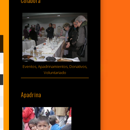
Colabora
MINGO
sto,
Eventos, Apadrinamientos, Donativos,
Voluntariado
6
sto,
Apadrina
6
sto,
6