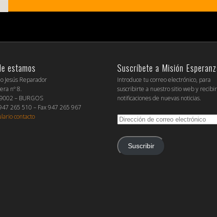
de estamos
Suscríbete a Misión Esperanz
io Jesús Reparador
Introduce tu correo electrónico, para
era nº 8.
suscribirte a nuestro sitio web y recibi
09002 – BURGOS
notificaciones de nuevas noticias.
 947 265 510 – Fax 947 265 967
lario contacto
Dirección
de
correo
electrónico
Suscribir