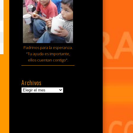
sto,
6
sto,
6
tiembre,
Padrinos para la esperanza.
6
"Tu ayuda es importante,
ellos cuentan contigo".
Archivos
Archivos