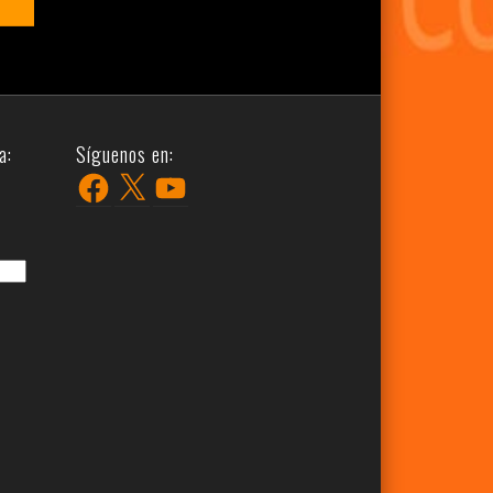
a:
Síguenos en:
Facebook
X
YouTube
r