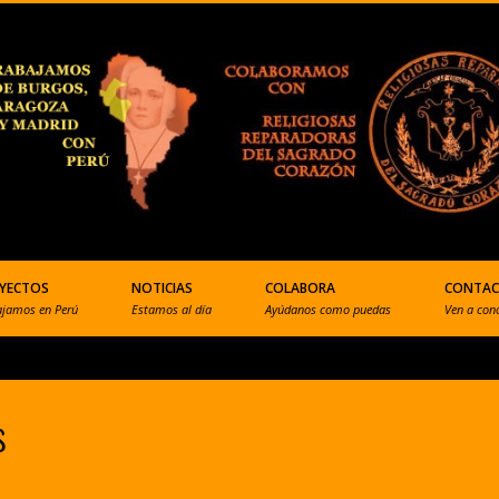
YECTOS
NOTICIAS
COLABORA
CONTA
ajamos en Perú
Estamos al día
Ayúdanos como puedas
Ven a con
s