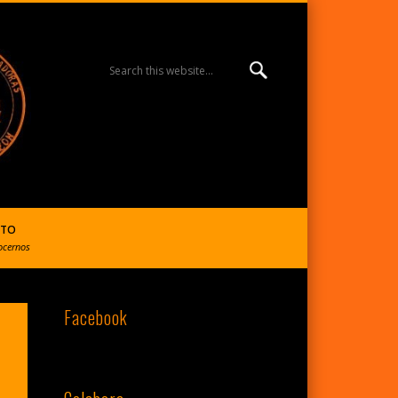
MISIÓN ESPERANZA
BURGOS | R. Reparadoras
CTO
ocernos
Facebook
del S. Corazón