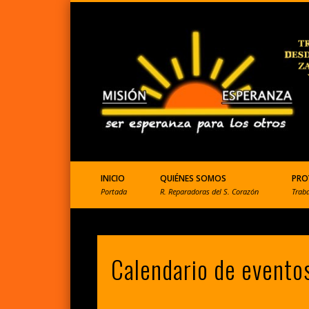
ONGD que ayuda a Perú
INICIO
QUIÉNES SOMOS
PRO
Portada
R. Reparadoras del S. Corazón
Trab
Calendario de evento