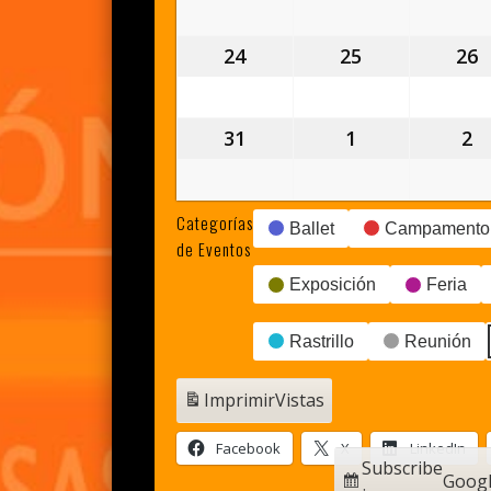
agosto,
agosto,
a
2026
2026
2
24
24
25
25
26
2
agosto,
agosto,
a
2026
2026
2
31
31
1
1
2
2
agosto,
septiembre,
s
2026
2026
2
Categorías
Ballet
Campamento
de Eventos
Exposición
Feria
Rastrillo
Reunión
Imprimir
Vistas
Facebook
X
LinkedIn
Subscribe
Goog