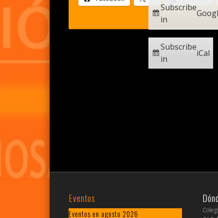
Subscribe
Goog
in
Subscribe
iCal
in
Eventos
Dón
Coleg
Eventos en agosto 2026