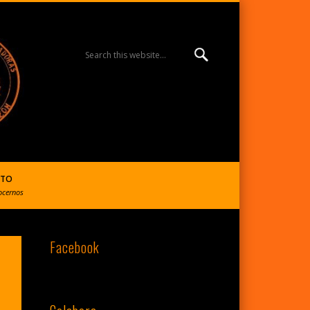
MISIÓN ESPERANZA
BURGOS | R. Reparadoras
CTO
ocernos
Facebook
del S. Corazón