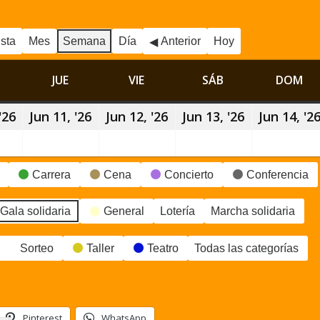
ista
Mes
Semana
Día
Anterior
Hoy
MIÉRCOLES
JUE
JUEVES
VIE
VIERNES
SÁB
SÁBADO
DOM
DO
'26
10
Jun 11, '26
11
Jun 12, '26
12
Jun 13, '26
13
Jun 14, '2
junio,
junio,
junio,
junio,
2026
2026
2026
2026
Carrera
Cena
Concierto
Conferencia
Gala solidaria
General
Lotería
Marcha solidaria
Sorteo
Taller
Teatro
Todas las categorías
Pinterest
WhatsApp