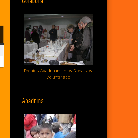
Colabora
MINGO
6
14
junio,
2026
Eventos, Apadrinamientos, Donativos,
Voluntariado
Apadrina