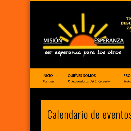
ONGD que ayuda a Perú
INICIO
QUIÉNES SOMOS
PRO
Portada
R. Reparadoras del S. Corazón
Trab
Calendario de evento