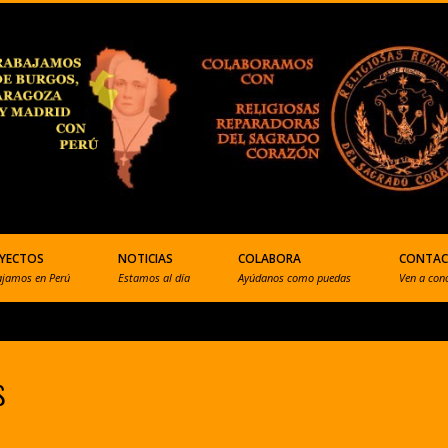
YECTOS
NOTICIAS
COLABORA
CONTA
ajamos en Perú
Estamos al día
Ayúdanos como puedas
Ven a con
s