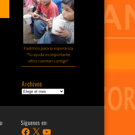
Padrinos para la esperanza.
"Tu ayuda es importante,
ellos cuentan contigo".
Archivos
Archivos
a:
Síguenos en:
Facebook
X
YouTube