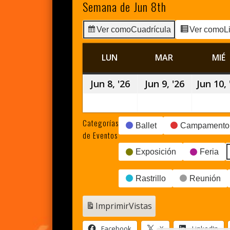
Semana de Jun 8th
Ver como
Cuadrícula
Ver como
L
LUN
LUNES
MAR
MARTES
MIÉ
Jun 8, '26
8
Jun 9, '26
9
Jun 10, 
junio,
junio,
2026
2026
Categorías
Ballet
Campamento
de Eventos
Exposición
Feria
Rastrillo
Reunión
Imprimir
Vistas
Facebook
X
LinkedIn