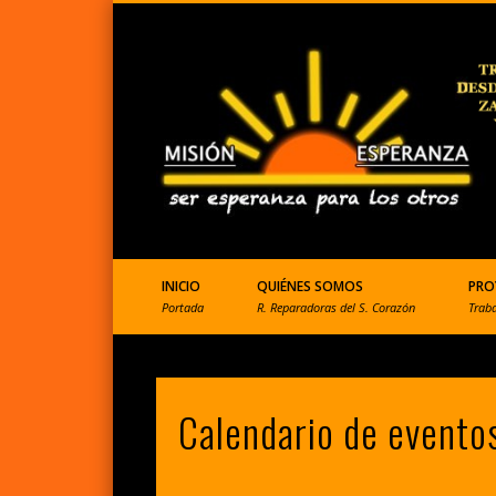
ONGD que ayuda a Perú
INICIO
QUIÉNES SOMOS
PRO
Portada
R. Reparadoras del S. Corazón
Trab
Calendario de evento