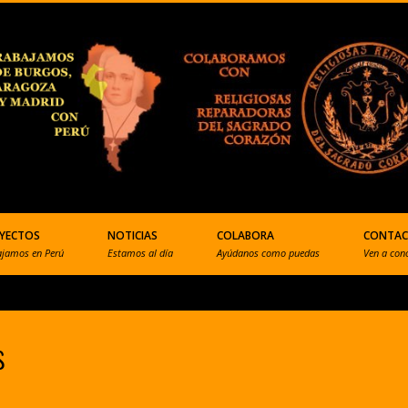
YECTOS
NOTICIAS
COLABORA
CONTA
ajamos en Perú
Estamos al día
Ayúdanos como puedas
Ven a con
s