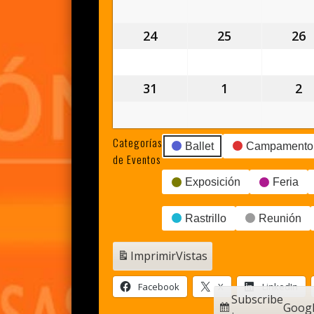
agosto,
agosto,
a
2026
2026
2
24
24
25
25
26
2
agosto,
agosto,
a
2026
2026
2
31
31
1
1
2
2
agosto,
septiembre,
s
2026
2026
2
Categorías
Ballet
Campamento
de Eventos
Exposición
Feria
Rastrillo
Reunión
Imprimir
Vistas
Facebook
X
LinkedIn
Subscribe
Goog