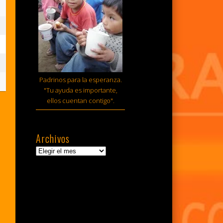
sto,
6
sto,
6
tiembre,
Padrinos para la esperanza.
6
"Tu ayuda es importante,
ellos cuentan contigo".
Archivos
Archivos