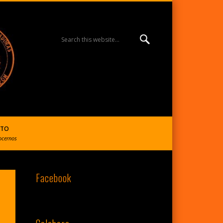
MISIÓN ESPERANZA
BURGOS | R. Reparadoras
CTO
ocernos
Facebook
del S. Corazón