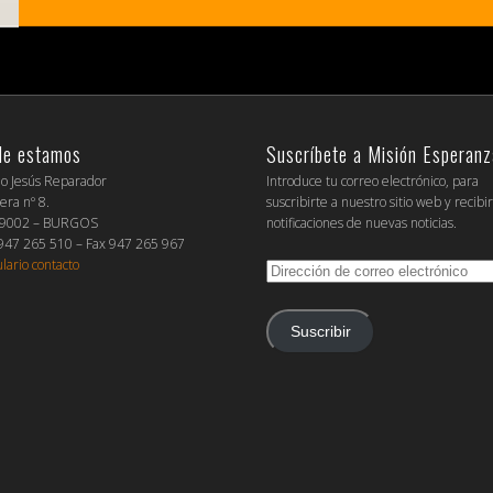
de estamos
Suscríbete a Misión Esperanz
io Jesús Reparador
Introduce tu correo electrónico, para
era nº 8.
suscribirte a nuestro sitio web y recibi
09002 – BURGOS
notificaciones de nuevas noticias.
 947 265 510 – Fax 947 265 967
lario contacto
Dirección
de
correo
electrónico
Suscribir