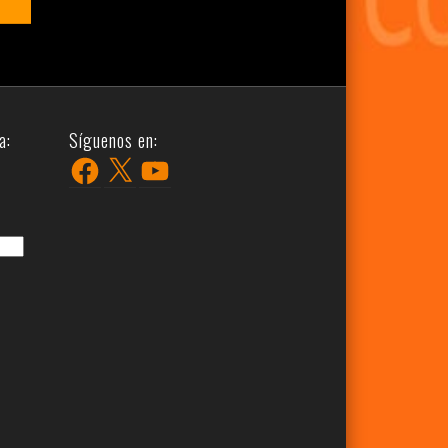
a:
Síguenos en:
Facebook
X
YouTube
r