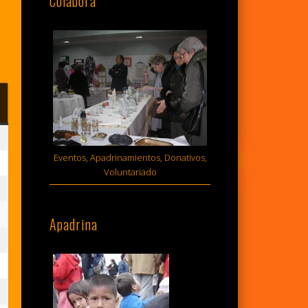
Colabora
MINGO
sto,
Eventos, Apadrinamientos, Donativos,
Voluntariado
6
sto,
Apadrina
6
sto,
6