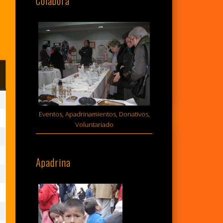
Colabora
MINGO
sto,
Eventos, Apadrinamientos, Donativos,
Voluntariado
6
sto,
Apadrina
6
sto,
6