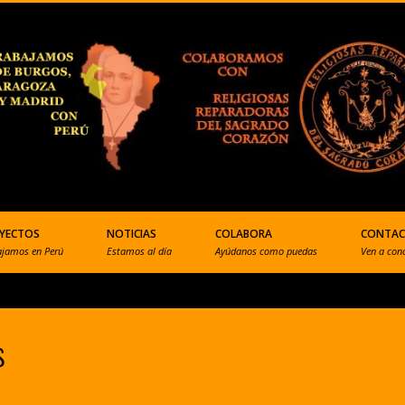
YECTOS
NOTICIAS
COLABORA
CONTA
ajamos en Perú
Estamos al día
Ayúdanos como puedas
Ven a con
s