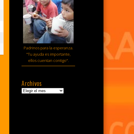
sto,
6
sto,
6
tiembre,
Padrinos para la esperanza.
6
"Tu ayuda es importante,
ellos cuentan contigo".
Archivos
Archivos