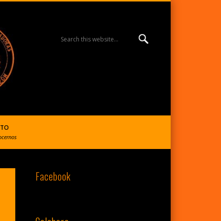
MISIÓN ESPERANZA
BURGOS | R. Reparadoras
CTO
ocernos
Facebook
del S. Corazón