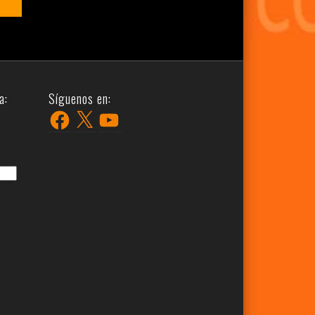
a:
Síguenos en:
Facebook
X
YouTube
r