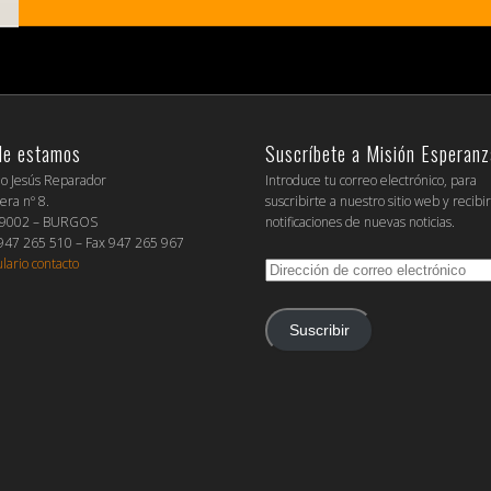
de estamos
Suscríbete a Misión Esperanz
io Jesús Reparador
Introduce tu correo electrónico, para
era nº 8.
suscribirte a nuestro sitio web y recibi
09002 – BURGOS
notificaciones de nuevas noticias.
 947 265 510 – Fax 947 265 967
lario contacto
Dirección
de
correo
electrónico
Suscribir