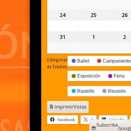
agosto,
agosto,
a
2026
2026
2
24
24
25
25
26
2
agosto,
agosto,
a
2026
2026
2
31
31
1
1
2
2
agosto,
septiembre,
s
2026
2026
2
Categorías
Ballet
Campamento
de Eventos
Exposición
Feria
Rastrillo
Reunión
Imprimir
Vistas
Facebook
X
LinkedIn
Subscribe
Goog