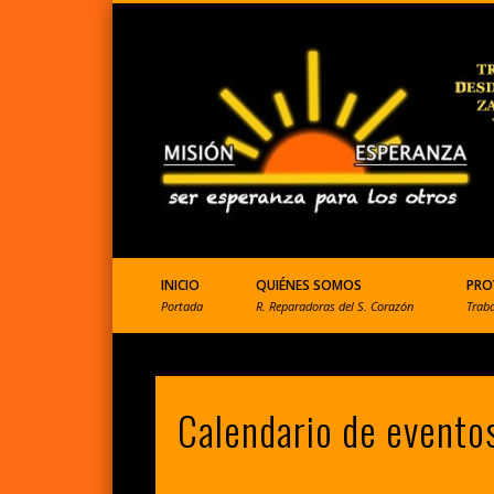
ONGD que ayuda a Perú
INICIO
QUIÉNES SOMOS
PRO
Portada
R. Reparadoras del S. Corazón
Trab
Calendario de evento