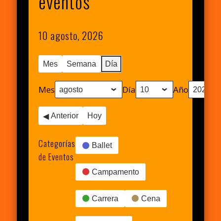
eventos
10 agosto, 2026
Mes
Semana
Día
Mes
Día
Año
Anterior
Hoy
Categorías
Ballet
de Eventos
Campamento
Carrera
Cena