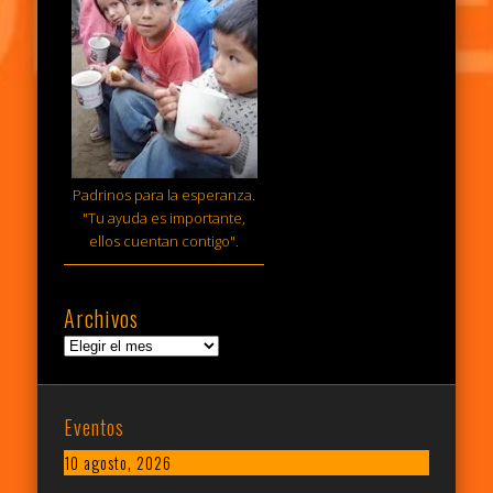
Padrinos para la esperanza.
"Tu ayuda es importante,
ellos cuentan contigo".
Archivos
Archivos
Eventos
10 agosto, 2026