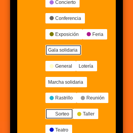
Concierto
Conferencia
Exposición
Feria
Gala solidaria
General
Lotería
Marcha solidaria
Rastrillo
Reunión
Sorteo
Taller
Teatro