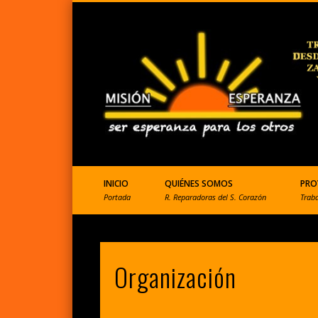
ONGD que ayuda a Perú
INICIO
QUIÉNES SOMOS
PRO
Portada
R. Reparadoras del S. Corazón
Trab
Organización