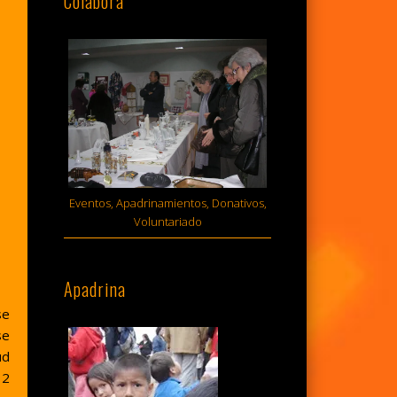
Colabora
Eventos, Apadrinamientos, Donativos,
Voluntariado
Apadrina
se
se
ud
12