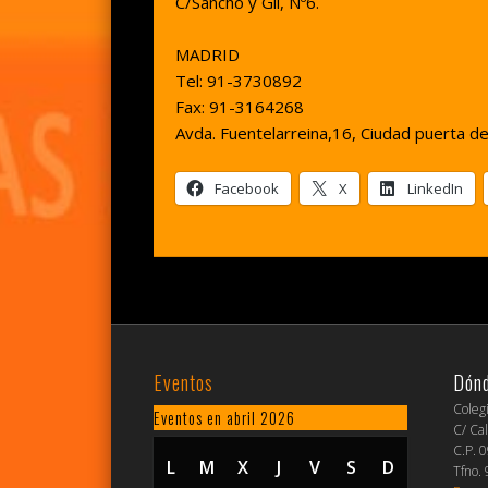
C/Sancho y Gil, Nº6.
MADRID
Tel: 91-3730892
Fax: 91-3164268
Avda. Fuentelarreina,16, Ciudad puerta de
Facebook
X
LinkedIn
Eventos
Dón
Coleg
Eventos en abril 2026
C/ Cal
C.P. 
L
LUNES
M
MARTES
X
MIÉRCOLES
J
JUEVES
V
VIERNES
S
SÁBADO
D
DOMINGO
Tfno.