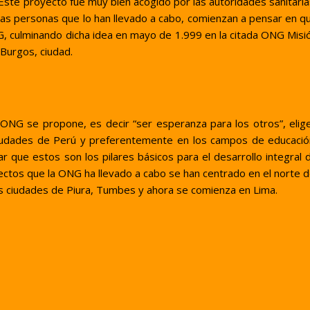
 Este proyecto fue muy bien acogido por las autoridades sanitaria
 las personas que lo han llevado a cabo, comienzan a pensar en q
, culminando dicha idea en mayo de 1.999 en la citada ONG Misi
Burgos, ciudad.
 ONG se propone, es decir “ser esperanza para los otros”, elig
 ciudades de Perú y preferentemente en los campos de educació
r que estos son los pilares básicos para el desarrollo integral 
tos que la ONG ha llevado a cabo se han centrado en el norte d
las ciudades de Piura, Tumbes y ahora se comienza en Lima.