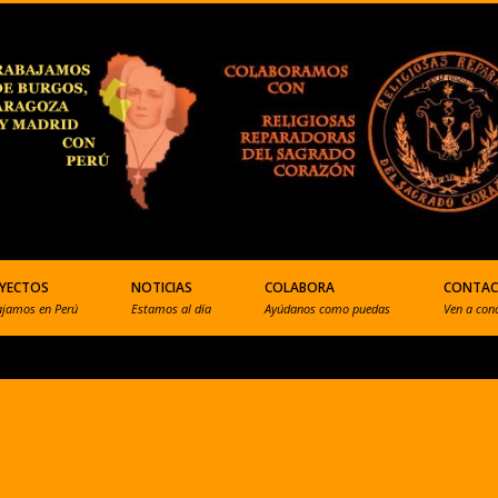
YECTOS
NOTICIAS
COLABORA
CONTA
ajamos en Perú
Estamos al día
Ayúdanos como puedas
Ven a con