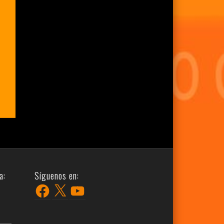
a:
Síguenos en:
Facebook
X
YouTube
r