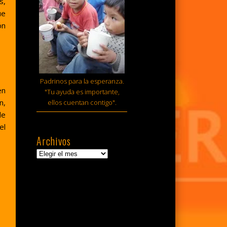
s,
ue
ón
Padrinos para la esperanza.
en
"Tu ayuda es importante,
n,
ellos cuentan contigo".
de
el
Archivos
Archivos