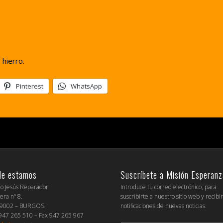
 hierro.
Pinterest
WhatsApp
de estamos
Suscríbete a Misión Esperanz
io Jesús Reparador
Introduce tu correo electrónico, para
era nº 8.
suscribirte a nuestro sitio web y recibi
09002 – BURGOS
notificaciones de nuevas noticias.
 947 265 510 – Fax 947 265 967