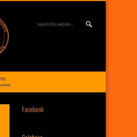
MISIÓN ESPERANZA
BURGOS | R. Reparadoras
CTO
ocernos
Facebook
del S. Corazón