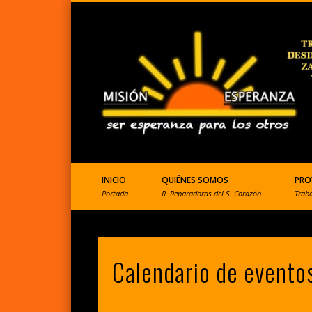
ONGD que ayuda a Perú
INICIO
QUIÉNES SOMOS
PRO
Portada
R. Reparadoras del S. Corazón
Trab
Calendario de evento