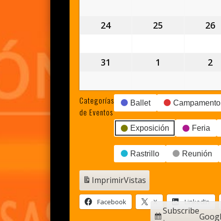
agosto,
agosto,
a
2026
2026
2
24
24
25
25
26
2
agosto,
agosto,
a
2026
2026
2
31
31
1
1
2
2
agosto,
septiembre,
s
2026
2026
2
Categorías
Ballet
Campamento
de Eventos
Exposición
Feria
Rastrillo
Reunión
Imprimir
Vistas
Facebook
X
LinkedIn
Subscribe
Goog