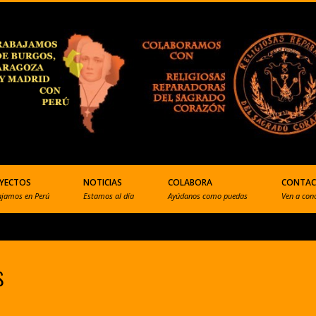
YECTOS
NOTICIAS
COLABORA
CONTA
ajamos en Perú
Estamos al día
Ayúdanos como puedas
Ven a con
s