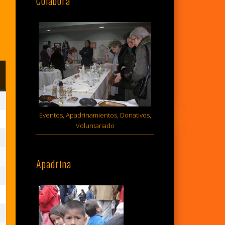
Colabora
MINGO
sto,
Eventos, Apadrinamientos, Donativos,
Voluntariado
6
sto,
Apadrina
6
sto,
6