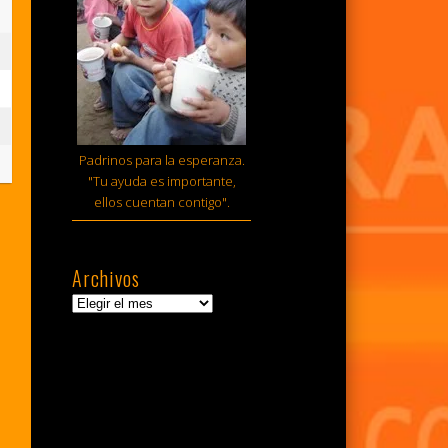
sto,
6
sto,
6
tiembre,
Padrinos para la esperanza.
6
"Tu ayuda es importante,
ellos cuentan contigo".
Archivos
Archivos