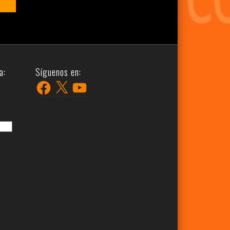
a:
Síguenos en:
Facebook
X
YouTube
r