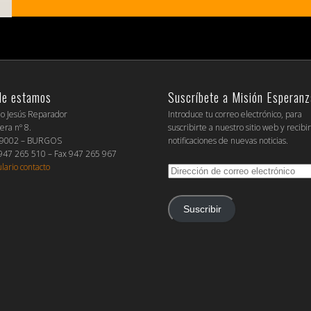
de estamos
Suscríbete a Misión Esperanz
io Jesús Reparador
Introduce tu correo electrónico, para
era nº 8.
suscribirte a nuestro sitio web y recibi
09002 – BURGOS
notificaciones de nuevas noticias.
 947 265 510 – Fax 947 265 967
lario contacto
Dirección
de
correo
electrónico
Suscribir