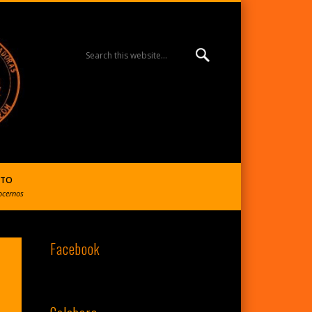
MISIÓN ESPERANZA
BURGOS | R. Reparadoras
CTO
ocernos
Facebook
del S. Corazón