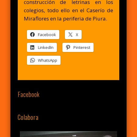
construcción de letrinas en los
colegios, todo ello en el Caserío de
Miraflores en la periferia de Piura.
Facebook
X
LinkedIn
Pinterest
WhatsApp
Facebook
Colabora