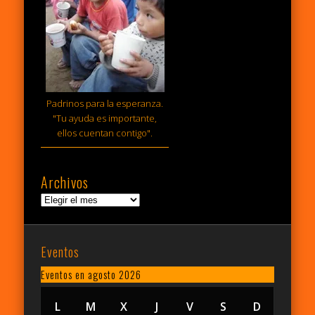
Padrinos para la esperanza.
"Tu ayuda es importante,
ellos cuentan contigo".
Archivos
Archivos
Eventos
Eventos en agosto 2026
L
LUNES
M
MARTES
X
MIÉRCOLES
J
JUEVES
V
VIERNES
S
SÁBADO
D
DOMING