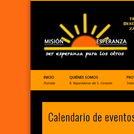
ONGD que ayuda a Perú
INICIO
QUIÉNES SOMOS
PRO
Portada
R. Reparadoras del S. Corazón
Trab
Calendario de evento