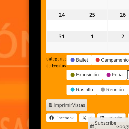
agosto,
agosto,
a
2026
2026
2
24
24
25
25
26
2
agosto,
agosto,
a
2026
2026
2
31
31
1
1
2
2
agosto,
septiembre,
s
2026
2026
2
Categorías
Ballet
Campamento
de Eventos
Exposición
Feria
Rastrillo
Reunión
Imprimir
Vistas
Facebook
X
LinkedIn
Subscribe
Goog