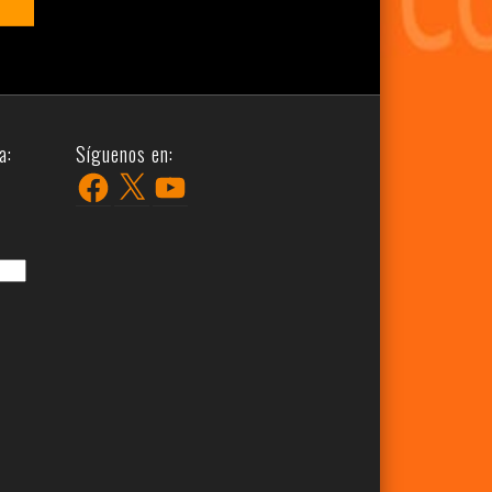
a:
Síguenos en:
Facebook
X
YouTube
r