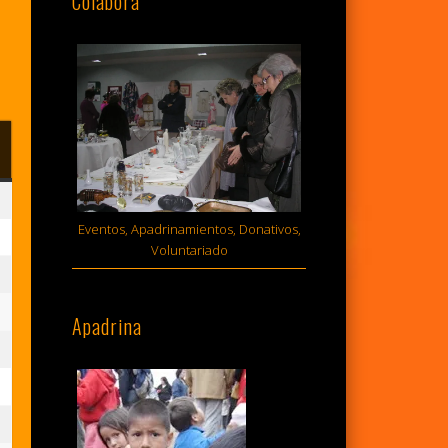
Colabora
MINGO
sto,
Eventos, Apadrinamientos, Donativos,
Voluntariado
6
sto,
Apadrina
6
sto,
6