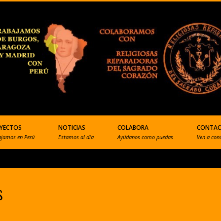
YECTOS
NOTICIAS
COLABORA
CONTA
ajamos en Perú
Estamos al día
Ayúdanos como puedas
Ven a con
s