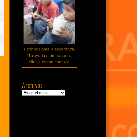
sto,
6
sto,
6
tiembre,
Padrinos para la esperanza.
6
"Tu ayuda es importante,
ellos cuentan contigo".
Archivos
Archivos