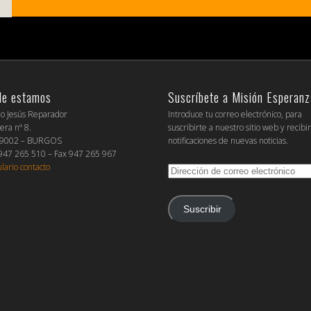
de estamos
Suscríbete a Misión Esperanz
io Jesús Reparador
Introduce tu correo electrónico, para
era nº 8.
suscribirte a nuestro sitio web y recibi
09002 – BURGOS
notificaciones de nuevas noticias.
 947 265 510 – Fax 947 265 967
lario contacto
Dirección
de
correo
electrónico
Suscribir