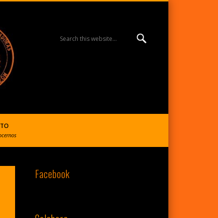
MISIÓN ESPERANZA
BURGOS | R. Reparadoras
CTO
ocernos
Facebook
del S. Corazón