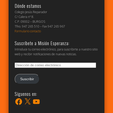
Dónde estamos
Colegio Jesús Reparador
C/ Calera nº 8.
C.P. 09002 – BURGOS
Tfno. 947 265 510 – Fax 947 265 967
Formulario contacto
Suscríbete a Misión Esperanza:
Introduce tu correo electrónico, para suscribirte a nuestro sitio
web y recibir notificaciones de nuevas noticias.
Dirección
de
correo
electrónico
Suscribir
Síguenos en:
Facebook
X
YouTube