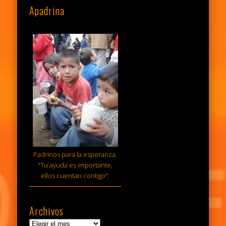
Apadrina
Padrinos para la esperanza.
"Tu ayuda es importante,
ellos cuentan contigo".
Archivos
Archivos