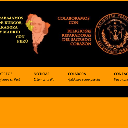
YECTOS
NOTICIAS
COLABORA
CONTA
ajamos en Perú
Estamos al día
Ayúdanos como puedas
Ven a con