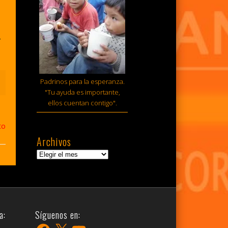
r
Padrinos para la esperanza.
"Tu ayuda es importante,
ellos cuentan contigo".
to
Archivos
Archivos
a:
Síguenos en:
Facebook
X
YouTube