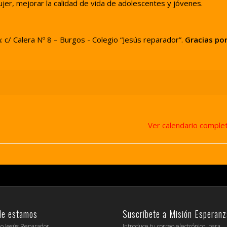
jer, mejorar la calidad de vida de adolescentes y jóvenes.
: c/ Calera Nº 8 – Burgos - Colegio “Jesús reparador”.
Gracias po
Ver calendario comple
de estamos
Suscríbete a Misión Esperanz
io Jesús Reparador
Introduce tu correo electrónico, para