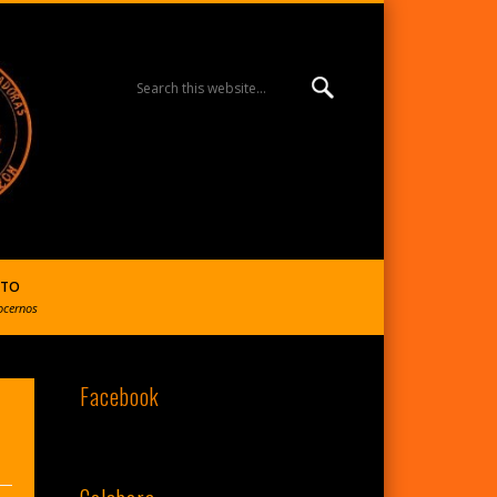
MISIÓN ESPERANZA
BURGOS | R. Reparadoras
CTO
ocernos
Facebook
del S. Corazón