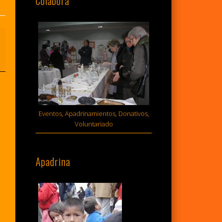
Colabora
Eventos, Apadrinamientos, Donativos,
Voluntariado
Apadrina