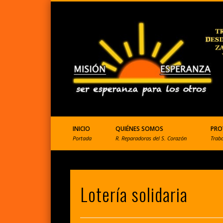
ONGD que ayuda a Perú
INICIO
QUIÉNES SOMOS
PRO
Portada
R. Reparadoras del S. Corazón
Trab
Lotería solidaria