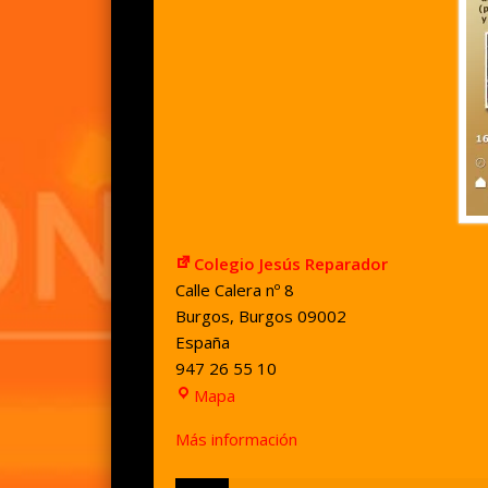
Colegio Jesús Reparador
Calle Calera nº 8
Burgos
,
Burgos
09002
España
947 26 55 10
Colegio
Mapa
Jesús
Más información
Reparador