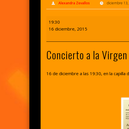
Alexandra Zevallos
diciembre 13,
Concierto
19:30
Virgen
16 diciembre, 2015
de
la
Esperanza
Concierto a la Virgen
2015
16 de diciembre a las 19:30, en la capilla 