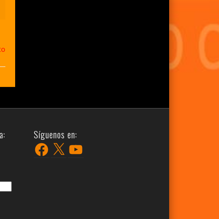
to
a:
Síguenos en:
Facebook
X
YouTube
r