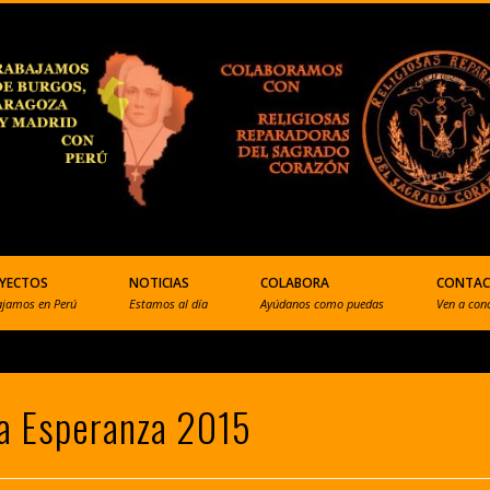
YECTOS
NOTICIAS
COLABORA
CONTA
ajamos en Perú
Estamos al día
Ayúdanos como puedas
Ven a con
la Esperanza 2015