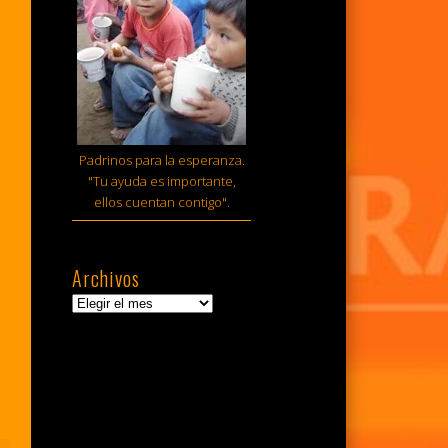
Padrinos para la esperanza.
"Tu ayuda es importante,
ellos cuentan contigo".
Archivos
Archivos