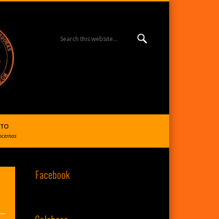
MISIÓN ESPERANZA
BURGOS | R. Reparadoras
CTO
ocernos
Facebook
del S. Corazón