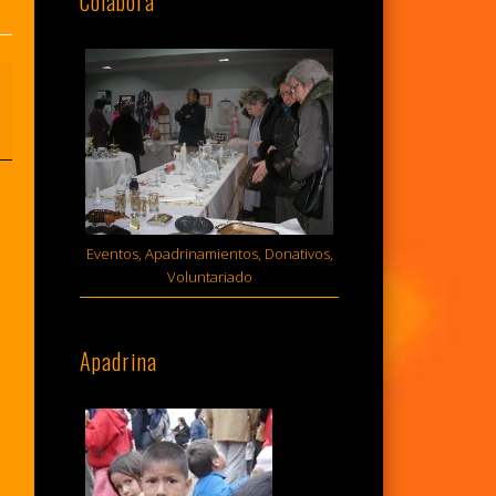
Colabora
Eventos, Apadrinamientos, Donativos,
Voluntariado
Apadrina