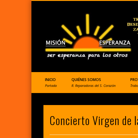
ONGD que ayuda a Perú
INICIO
QUIÉNES SOMOS
PRO
Portada
R. Reparadoras del S. Corazón
Trab
Concierto Virgen de 