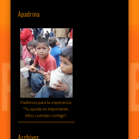
Apadrina
Padrinos para la esperanza.
"Tu ayuda es importante,
ellos cuentan contigo".
Archivos