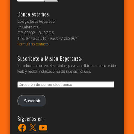
Dónde estamos
Colegio Jesús Reparador
C/ Calera nº 8.
C.P. 09002 – BURGOS
Tfno. 947 265 510 – Fax 947 265 967
Formulario contacto
Suscríbete a Misión Esperanza:
Introduce tu correo electrónico, para suscribirte a nuestro sitio
web y recibir notificaciones de nuevas noticias.
Dirección
de
correo
electrónico
Suscribir
Síguenos en:
Facebook
X
YouTube