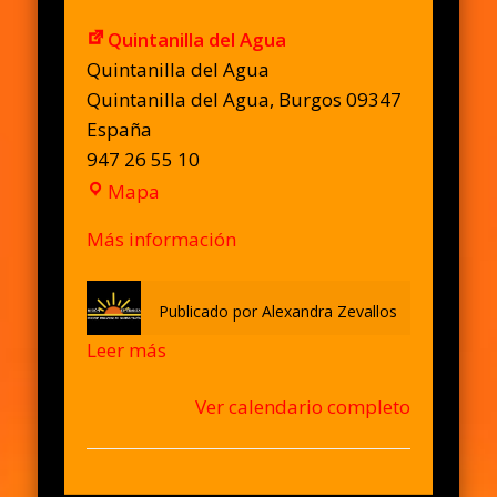
Quintanilla del Agua
Quintanilla del Agua
Quintanilla del Agua
,
Burgos
09347
España
947 26 55 10
Quintanilla
Mapa
del
Más información
Agua
Publicado por
Alexandra Zevallos
Leer más
Ver calendario completo