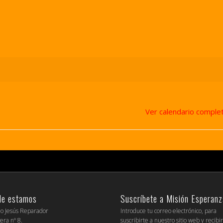
Ver calendario comple
de estamos
Suscríbete a Misión Esperanz
io Jesús Reparador
Introduce tu correo electrónico, para
era nº 8.
suscribirte a nuestro sitio web y recibi