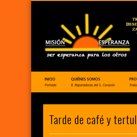
ONGD que ayuda a Perú
INICIO
QUIÉNES SOMOS
PRO
Portada
R. Reparadoras del S. Corazón
Trab
Tarde de café y tertul