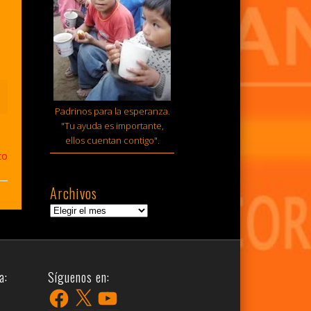
Padrinos para la esperanza.
"Tu ayuda es importante,
ellos cuentan contigo".
to
Archivos
Archivos
a:
Síguenos en:
Facebook
X
YouTube
r