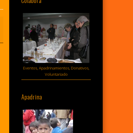
Colabora
Eventos, Apadrinamientos, Donativos,
Voluntariado
Apadrina