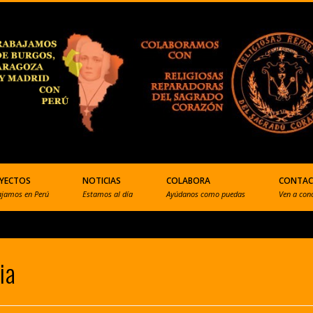
YECTOS
NOTICIAS
COLABORA
CONTA
ajamos en Perú
Estamos al día
Ayúdanos como puedas
Ven a con
ia