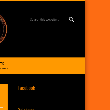
MISIÓN ESPERANZA
BURGOS | R. Reparadoras
CTO
ocernos
Facebook
del S. Corazón