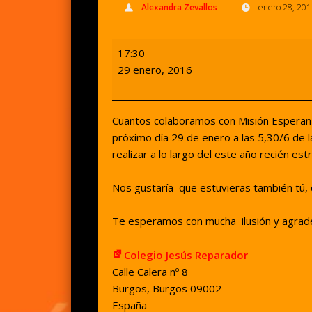
Alexandra Zevallos
enero 28, 201
Tarde
17:30
de
29 enero, 2016
café
y
tertulia
Cuantos colaboramos con Misión Esperanz
próximo día 29 de enero a las 5,30/6 de l
realizar a lo largo del este año recién e
Nos gustaría que estuvieras también tú,
Te esperamos con mucha ilusión y agrad
Colegio Jesús Reparador
Calle Calera nº 8
Burgos
,
Burgos
09002
España